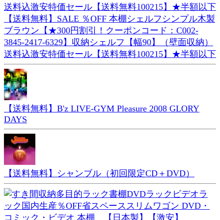
【送料無料】SALE ％OFF 本棚シェルフシンプル木製
ブラウン【★300円割引！クーポンコード：C002-
3845-2417-6329】収納シェルフ【幅90】（壁面収納）
送料込激安特価セール【送料無料100215】★半額以下
【送料無料】B'z LIVE-GYM Pleasure 2008 GLORY
DAYS
【送料無料】シャンブル（初回限定CD＋DVD）